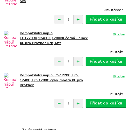
5ks
269 Kč
/
sada
Přidat do košíku
Kompatibilní náplň
Skladem
LC1220BK,1240BK,1280BK černá - black
XL pro Brother Dcp, Mfc
69 Kč
/
ks
Přidat do košíku
Kompatibilní náplň LC-1220C, LC-
Skladem
1240C, LC-1280C cyan, modrá XL pro
Brother
69 Kč
/
ks
Přidat do košíku
Zkušenosti v oboru