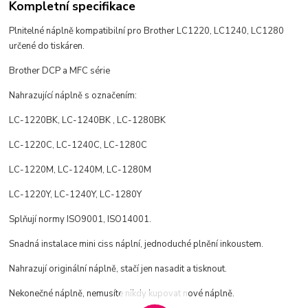
Kompletní specifikace
Plnitelné náplně kompatibilní pro Brother LC1220, LC1240, LC1280
určené do tiskáren.
Brother DCP a MFC série
Nahrazující náplně s označením:
LC-1220BK, LC-1240BK , LC-1280BK
LC-1220C, LC-1240C, LC-1280C
LC-1220M, LC-1240M, LC-1280M
LC-1220Y, LC-1240Y, LC-1280Y
Splňují normy ISO9001, ISO14001.
Snadná instalace mini ciss náplní, jednoduché plnění inkoustem.
Nahrazují originální náplně, stačí jen nasadit a tisknout.
Nekonečné náplně, nemusíte nikdy kupovat nové náplně.