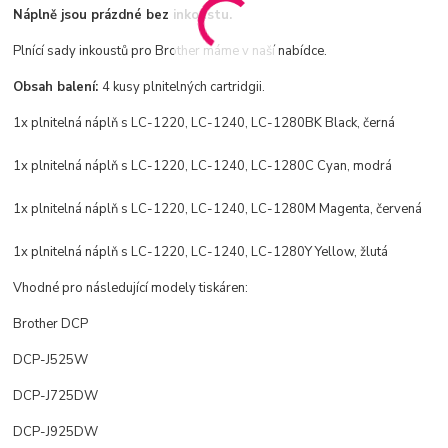
Náplně jsou prázdné bez inkoustu.
Plnící sady inkoustů pro Brother máme v naší nabídce.
Obsah balení:
4 kusy plnitelných cartridgii.
1x plnitelná náplň s LC-1220, LC-1240, LC-1280BK Black, černá
1x
plnitelná
náplň s LC-1220, LC-1240, LC-1280C Cyan, modrá
1x
plnitelná
náplň s LC-1220, LC-1240, LC-1280M Magenta, červená
1x
plnitelná
náplň s LC-1220, LC-1240, LC-1280Y Yellow, žlutá
Vhodné pro následující modely tiskáren:
Brother DCP
DCP-J525W
DCP-J725DW
DCP-J925DW