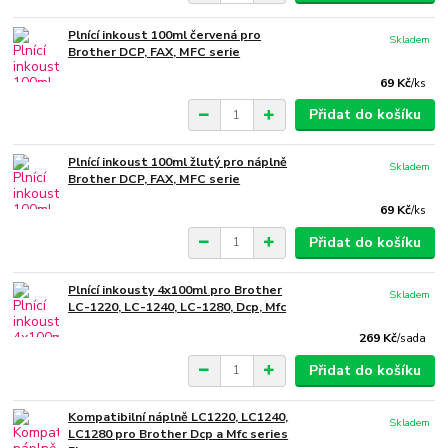
Plnící inkoust 100ml červená pro
Skladem
Brother DCP, FAX, MFC serie
69 Kč
/
ks
Přidat do košíku
Plnící inkoust 100ml žlutý pro náplně
Skladem
Brother DCP, FAX, MFC serie
69 Kč
/
ks
Přidat do košíku
Plnící inkousty 4x100ml pro Brother
Skladem
LC-1220, LC-1240, LC-1280, Dcp, Mfc
269 Kč
/
sada
Přidat do košíku
Kompatibilní náplně LC1220, LC1240,
Skladem
LC1280 pro Brother Dcp a Mfc series