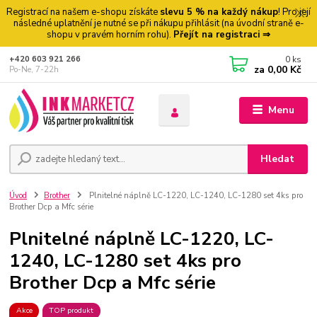
Registrací na našem e-shopu získáte
slevu 5 % na každý nákup
! Pro její
následné uplatnění je nutné se při nákupu přihlásit (na úvodní straně e-
shopu v pravém horním rohu).
Přejít na registraci ⇒
0
ks
+420 603 921 266
za
0,00 Kč
Po-Ne, 7-22h
Menu
Hledat
Úvod
Brother
Plnitelné náplně LC-1220, LC-1240, LC-1280 set 4ks pro
Brother Dcp a Mfc série
Plnitelné náplně LC-1220, LC-
1240, LC-1280 set 4ks pro
Brother Dcp a Mfc série
Akce
TOP produkt