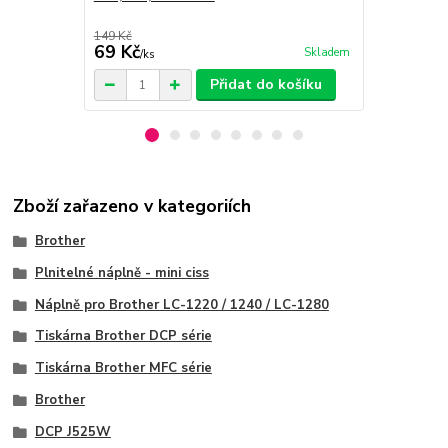
149 Kč
149 Kč
69 Kč
69 Kč
Skladem
/
ks
/
ks
Přidat do košíku
Zboží zařazeno v kategoriích
Brother
Plnitelné náplně - mini ciss
Náplně pro Brother LC-1220 / 1240 / LC-1280
Tiskárna Brother DCP série
Tiskárna Brother MFC série
Brother
DCP J525W