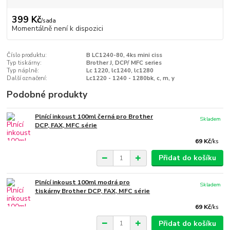
399 Kč
/
sada
Momentálně není k dispozici
Číslo produktu:
B LC1240-80, 4ks mini ciss
Typ tiskárny:
Brother J, DCP/ MFC series
Typ náplně:
Lc 1220, lc1240, lc1280
Další označení:
Lc1220 - 1240 - 1280bk, c, m, y
Podobné produkty
Plnící inkoust 100ml černá pro Brother
Skladem
DCP, FAX, MFC série
69 Kč
/
ks
Přidat do košíku
Plnící inkoust 100ml modrá pro
Skladem
tiskárny Brother DCP, FAX, MFC série
69 Kč
/
ks
Přidat do košíku