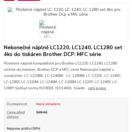
Nekonečné náplně LC1220, LC1240, LC1280 set
4ks do tiskáren Brother DCP. MFC série
Plnitelné náplně kompatibilní pro Brother LC1220, LC1240, LC1280
určené do tiskáren. Brother DCP a MFC série Nahrazující náplně s
označením: LC-1220BK, LC-1240BK , LC-1280BK LC-1220C, LC-1240C,
LC-1280C LC-1220M, LC-1240M, LC-1280M LC-1220Y, LC-1240Y, LC-
1280Y Splňují normy ISO9001, ISO14001. Snadn...
celý popis
Dostupnost
Není skladem
Cena před
509 Kč
slevou
Nejsme plátci DPH