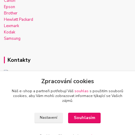
Canon
Epson
Brother
Hewlett Packard
Lexmark
Kodak
Samsung
Kontakty
Zpracování cookies
Josef Macek
+420 603 921 266
Náš e-shop a partneři potřebují Váš
souhlas
s použitím souborů
Po-Ne, 7-22h
cookies, aby Vám mohli zobrazovat informace týkající se Vašich
zájmů.
info@inkmarket.cz
Souhlasím
Nastavení