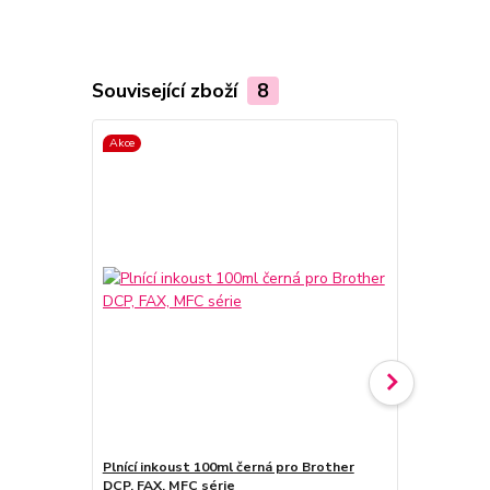
Související zboží
8
Akce
TOP produkt
Plnící inkoust 100ml černá pro Brother
Plnící inkou
DCP, FAX, MFC série
Brother DCP